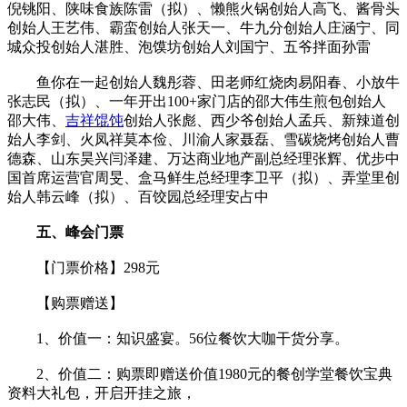
倪铫阳、陕味食族陈雷（拟）、懒熊火锅创始人高飞、酱骨头
创始人王艺伟、霸蛮创始人张天一、牛九分创始人庄涵宁、同
城众投创始人湛胜、泡馍坊创始人刘国宁、五爷拌面孙雷
鱼你在一起创始人魏彤蓉、田老师红烧肉易阳春、小放牛
张志民（拟）、一年开出100+家门店的邵大伟生煎包创始人
邵大伟、
吉祥馄饨
创始人张彪、西少爷创始人孟兵、新辣道创
始人李剑、火凤祥莫本俭、川渝人家聂磊、雪碳烧烤创始人曹
德森、山东昊兴闫泽建、万达商业地产副总经理张辉、优步中
国首席运营官周旻、盒马鲜生总经理李卫平（拟）、弄堂里创
始人韩云峰（拟）、百饺园总经理安占中
五、峰会门票
【门票价格】298元
【购票赠送】
1、价值一：知识盛宴。56位餐饮大咖干货分享。
2、价值二：购票即赠送价值1980元的餐创学堂餐饮宝典
资料大礼包，开启开挂之旅，