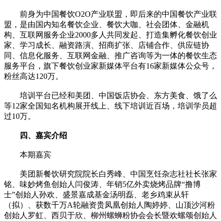
前身为中国餐饮O2O产业联盟，即后来的中国餐饮产业联
盟，是由国内知名餐饮企业、餐饮大咖、社会团体、金融机
构、互联网服务企业2000多人共同发起、打造集孵化餐饮创业
家、学习成长、融资路演、招商扩张、店铺合作、供应链协
同、信息化服务、互联网金融、推广咨询等为一体的餐饮生态
服务平台，旗下餐饮创业家新媒体平台有16家新媒体公众号，
粉丝高达120万。
培训平台已经和美团、中国饭店协会、东方美食、饿了么
等12家全国知名机构展开线上、线下培训近百场，培训学员超
过10万。
四、嘉宾介绍
本期嘉宾
美团新餐饮研究院院长白秀峰、中国烹饪杂志社社长张家
铭、味妙烤鱼创始人闫俊涛、年销5亿外卖烧烤品牌“撸博
士”创始人孙欢、盛景嘉成基金汤明磊、老乡鸡束从轩
（拟）、获数千万A轮融资贵凤凰创始人陶婷婷、山顶沙河粉
创始人罗虹、西贝于欣、柳州螺蛳粉协会会长暨欢螺颂创始人