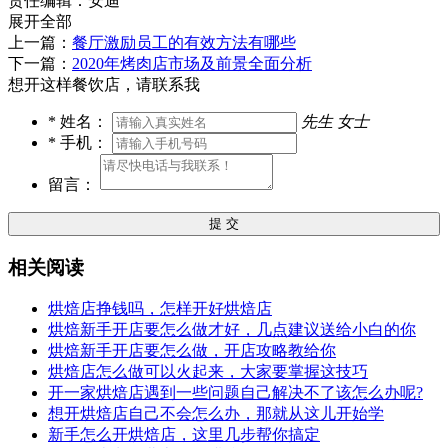
责任编辑：安迪
展开全部
上一篇：
餐厅激励员工的有效方法有哪些
下一篇：
2020年烤肉店市场及前景全面分析
想开这样餐饮店，请联系我
*
姓名：
先生
女士
*
手机：
留言：
提 交
相关阅读
烘焙店挣钱吗，怎样开好烘焙店
烘焙新手开店要怎么做才好，几点建议送给小白的你
烘焙新手开店要怎么做，开店攻略教给你
烘焙店怎么做可以火起来，大家要掌握这技巧
开一家烘焙店遇到一些问题自己解决不了该怎么办呢?
想开烘焙店自己不会怎么办，那就从这儿开始学
新手怎么开烘焙店，这里几步帮你搞定