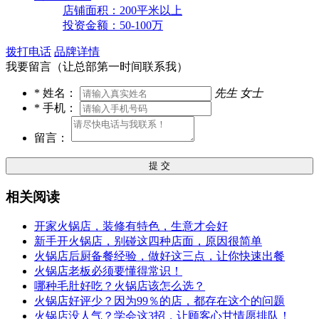
店铺面积：200平米以上
投资金额：50-100万
拨打电话
品牌详情
我要留言（让总部第一时间联系我）
*
姓名：
先生
女士
*
手机：
留言：
提 交
相关阅读
开家火锅店，装修有特色，生意才会好
新手开火锅店，别碰这四种店面，原因很简单
火锅店后厨备餐经验，做好这三点，让你快速出餐
火锅店老板必须要懂得常识！
哪种毛肚好吃？火锅店该怎么选？
火锅店好评少？因为99％的店，都存在这个的问题
火锅店没人气？学会这3招，让顾客心甘情愿排队！