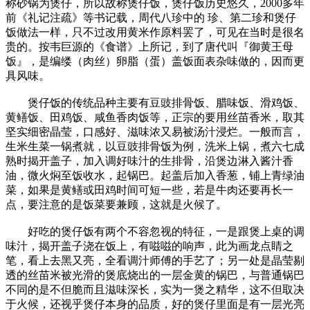
称砂锅为煲仔，所以故称煲仔饭，煲仔饭历史悠久，2000多年
前《礼记注疏》等书记载，周代八珍中的 珍、第二珍和煲仔
饭做法一样，只不过改用黄米作原料罢了，可见在当时是很名
贵的。按韦巨源的《食谱》上所记，到了唐代叫『御黄王母
饭』，是编缕（肉丝）卵脂（蛋）盖饭面表杂味做的，因而更
具风味。
煲仔饭的传统品种主要有豆豉排骨饭、腊味饭、滑鸡饭、
黄鳝饭、田鸡饭、咸鱼香肉饭等，正宗的要用丝苗香米，取其
坚实细密晶莹，口感好、滋味浓又易被汤汁浸烂。一般而言，
生米生菜一锅煮就，以豆豉排骨饭为例，洗米上锅，煮六七成
熟时揭开盖子，加入调好味汁的生排骨，沿煲边淋入酱汁香
油，微火焖至饭收水，起锅巴。起盖后加入香葱，铺上青绿油
菜，如果是黄鳝或田鸡时间可短一些，若是牛肉还要再长一
点，要注意的是饭菜要兼顾，这就是火候了。
好吃的煲仔饭有两个不容忽视的特征，一是跟煲上桌的调
味汁，揭开盖子浇在饭上，有嗞嗞的响声，此为画龙点睛之
笔，看上去黑又亮，全看调汁师傅的手艺了；另一处是晶莹剔
透的丝苗米被光滑的煲底烧出的一层金黄的锅巴，与普通锅巴
不同的是不但脆而且滋味深长，实为一煲之精华，这不但取决
于火候，还视乎煲仔本身的品质，好的煲仔里面是有一层光亮