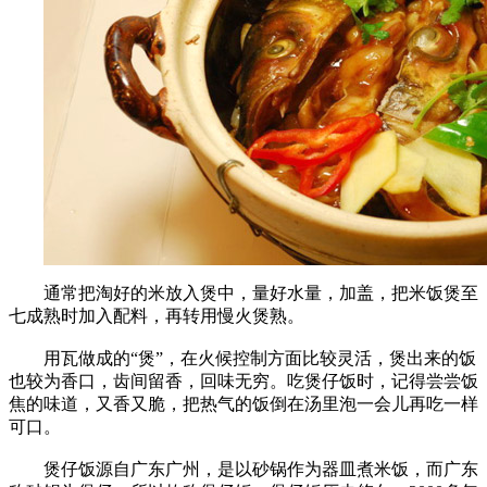
通常把淘好的米放入煲中，量好水量，加盖，把米饭煲至
七成熟时加入配料，再转用慢火煲熟。
用瓦做成的“煲”，在火候控制方面比较灵活，煲出来的饭
也较为香口，齿间留香，回味无穷。吃煲仔饭时，记得尝尝饭
焦的味道，又香又脆，把热气的饭倒在汤里泡一会儿再吃一样
可口。
煲仔饭源自广东广州，是以砂锅作为器皿煮米饭，而广东