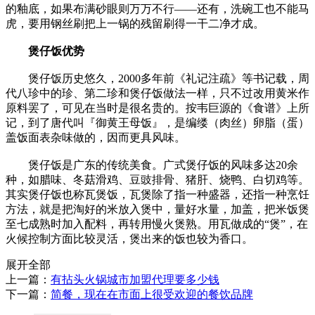
的釉底，如果布满砂眼则万万不行――还有，洗碗工也不能马
虎，要用钢丝刷把上一锅的残留刷得一干二净才成。
煲仔饭优势
煲仔饭历史悠久，2000多年前《礼记注疏》等书记载，周
代八珍中的珍、第二珍和煲仔饭做法一样，只不过改用黄米作
原料罢了，可见在当时是很名贵的。按韦巨源的《食谱》上所
记，到了唐代叫『御黄王母饭』，是编缕（肉丝）卵脂（蛋）
盖饭面表杂味做的，因而更具风味。
煲仔饭是广东的传统美食。广式煲仔饭的风味多达20余
种，如腊味、冬菇滑鸡、豆豉排骨、猪肝、烧鸭、白切鸡等。
其实煲仔饭也称瓦煲饭，瓦煲除了指一种盛器，还指一种烹饪
方法，就是把淘好的米放入煲中，量好水量，加盖，把米饭煲
至七成熟时加入配料，再转用慢火煲熟。用瓦做成的“煲”，在
火候控制方面比较灵活，煲出来的饭也较为香口。
展开全部
上一篇：
有拈头火锅城市加盟代理要多少钱
下一篇：
简餐，现在在市面上很受欢迎的餐饮品牌