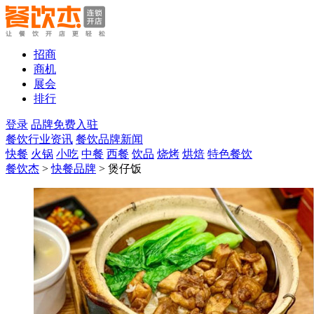
招商
商机
展会
排行
登录
品牌免费入驻
餐饮行业资讯
餐饮品牌新闻
快餐
火锅
小吃
中餐
西餐
饮品
烧烤
烘焙
特色餐饮
餐饮杰
>
快餐品牌
> 煲仔饭