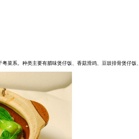
于粤菜系。种类主要有腊味煲仔饭、香菇滑鸡、豆豉排骨煲仔饭