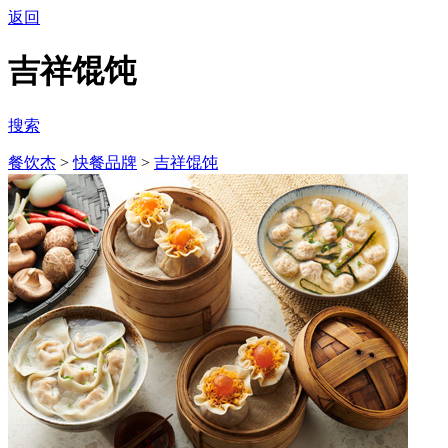
返回
吉祥馄饨
搜索
餐饮杰
>
快餐品牌
>
吉祥馄饨