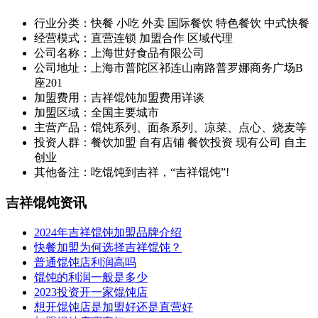
行业分类：快餐 小吃 外卖 国际餐饮 特色餐饮 中式快餐
经营模式：直营连锁 加盟合作 区域代理
公司名称：上海世好食品有限公司
公司地址：上海市普陀区祁连山南路普罗娜商务广场B
座201
加盟费用：吉祥馄饨加盟费用详谈
加盟区域：全国主要城市
主营产品：馄饨系列、面条系列、凉菜、点心、烧麦等
投资人群：餐饮加盟 自有店铺 餐饮投资 现有公司 自主
创业
其他备注：吃馄饨到吉祥，“吉祥馄饨”!
吉祥馄饨资讯
2024年吉祥馄饨加盟品牌介绍
快餐加盟为何选择吉祥馄饨？
普通馄饨店利润高吗
馄饨的利润一般是多少
2023投资开一家馄饨店
想开馄饨店是加盟好还是直营好