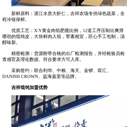
新鲜原料：湛江水质大虾仁，吉祥农场专供绿色蔬菜，全
程冷链保鲜。
优质工艺：X:Y黄金肉馅肥瘦比例，12道工序压制出爽滑
嚼劲的馄饨皮，大块鲜肉入馅，荤素相宜，匠心手工包制，汤
醇味新。
精密检测：货源附带合格的出厂检测报告，并经检验员检
查感官及理化数据、符合要求方可入库。
采购签约：联合利华、中粮、海天、金锣、双汇、
DANISH CROWN、益海嘉里等品牌。
吉祥馄饨加盟优势