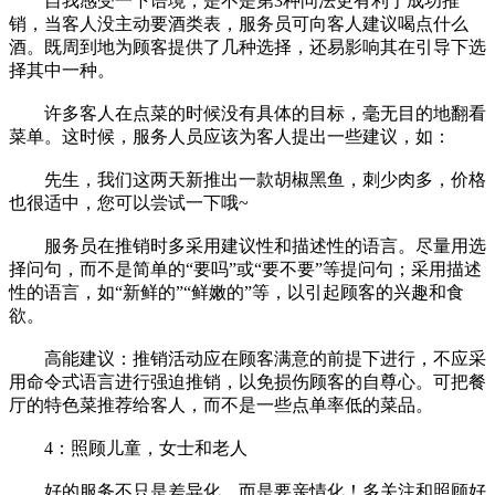
自我感受一下语境，是不是第3种问法更有利于成功推
销，当客人没主动要酒类表，服务员可向客人建议喝点什么
酒。既周到地为顾客提供了几种选择，还易影响其在引导下选
择其中一种。
许多客人在点菜的时候没有具体的目标，毫无目的地翻看
菜单。这时候，服务人员应该为客人提出一些建议，如：
先生，我们这两天新推出一款胡椒黑鱼，刺少肉多，价格
也很适中，您可以尝试一下哦~
服务员在推销时多采用建议性和描述性的语言。尽量用选
择问句，而不是简单的“要吗”或“要不要”等提问句；采用描述
性的语言，如“新鲜的”“鲜嫩的”等，以引起顾客的兴趣和食
欲。
高能建议：推销活动应在顾客满意的前提下进行，不应采
用命令式语言进行强迫推销，以免损伤顾客的自尊心。可把餐
厅的特色菜推荐给客人，而不是一些点单率低的菜品。
4：照顾儿童，女士和老人
好的服务不只是差异化，而是要亲情化！多关注和照顾好