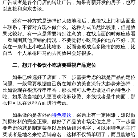
广告或者是各个门店的转让广告，如果有新开发的房子，也可
以直接和房东去谈。
还有一种方式是选择好大致地段后，直接找上门和店面业
主联系，不管对方现在做什么。这种方式虽然比较累，但是效
果比较好。有一点是需要特别注意的，在找店面的时候应该看
一看周围其他店铺的情况，不要觉得小吃店多的地方不好，其
实在一条街上小吃店比较多，反而会形成店多隆市的效应，比
自己一个人单枪匹马的去闯效果会好很多。
二、想开个餐饮小吃店要重视产品定位
如果已经选好了店面，下一步需要考虑的就是产品的定位
问题。一般需要根据自己所在城市的美食流行大趋势来选择，
比如说现在很流行串串香，那么就可以考虑做这样的特色小
吃。如果说当地的人更喜欢吃麻辣烫、米线或者是牛肉面，那
么也可以在这些方面进行考虑。
如果做的是省外的
特色餐饮
，采购上有一定困难，难以做
到原材料的完全正宗。做好了产品的市场定位之后，下一步需
要考虑的就是制定菜单以及给店铺起名字，可以用特色的主打
菜或者是地名来给店铺命名，这样不仅简单明了，而且能够给