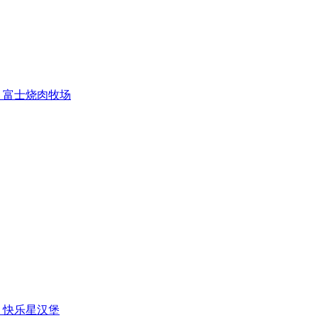
富士烧肉牧场
快乐星汉堡